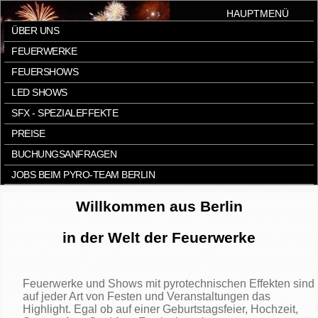
HAUPTMENÜ
ÜBER UNS
FEUERWERKE
FEUERSHOWS
LED SHOWS
SFX - SPEZIALEFFEKTE
PREISE
BUCHUNGSANFRAGEN
JOBS BEIM PYRO-TEAM BERLIN
Willkommen aus Berlin
in der Welt der Feuerwerke
Feuerwerke und Shows mit pyrotechnischen Effekten sind
auf jeder Art von Festen und Veranstaltungen das
Highlight. Egal ob auf einer Geburtstagsfeier, Hochzeit,