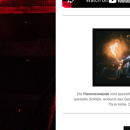
----------------------------------------------------------
Die
Flammenwände
sind speziel
spezielle Schlitze, wodurch das Ga
70cm Höhe. Di
----------------------------------------------------------