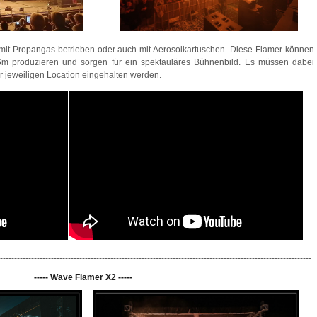
it Propangas betrieben oder auch mit Aerosolkartuschen. Diese Flamer können
6m produzieren und sorgen für ein spektauläres Bühnenbild. Es müssen dabei
jeweiligen Location eingehalten werden.
--------------------------------------------------------------------------------------------------------------
----- Wave Flamer X2 -----