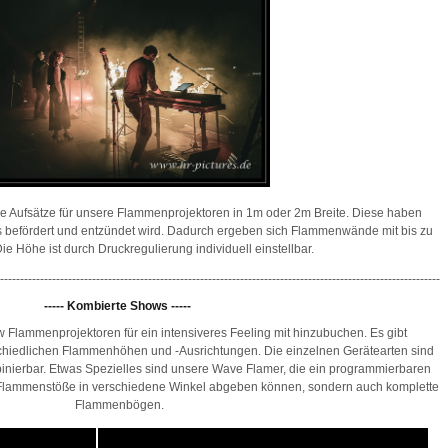
le Aufsätze für unsere Flammenprojektoren in 1m oder 2m Breite. Diese haben
s befördert und entzündet wird. Dadurch ergeben sich Flammenwände mit bis zu
e Höhe ist durch Druckregulierung individuell einstellbar.
--------------------------------------------------------------------------------------------------------------
----- Kombierte Shows -----
 Flammenprojektoren für ein intensiveres Feeling mit hinzubuchen. Es gibt
schiedlichen Flammenhöhen und -Ausrichtungen. Die einzelnen Gerätearten sind
inierbar.
Etwas Spezielles sind unsere Wave Flamer, die ein programmierbaren
 Flammenstöße in verschiedene Winkel abgeben können, sondern auch komplette
Flammenbögen.