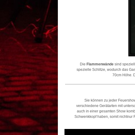
Die
Flammenwände
sind speziel
spezielle Schlitze, wodurch das Ga
70cm Höhe. Di
----------------------------------------------------------
Sie können zu jeder Feuershow
verschiedene Gerätarten mit unter
auch in einer gesamten Show komb
Schwenkkopf haben, somit nichtnur