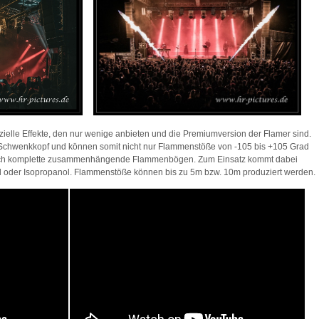
ielle Effekte, den nur wenige anbieten und die Premiumversion der Flamer sind.
Schwenkkopf und können somit nicht nur Flammenstöße von -105 bis +105 Grad
uch komplette zusammenhängende Flammenbögen. Zum Einsatz kommt dabei
ol oder Isopropanol. Flammenstöße können bis zu 5m bzw. 10m produziert werden.