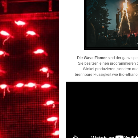
Die
Wave Flamer
sind der ganz spez
Sie besitzen einen programmieren 
Winkel produzieren, sondern a
brennbare Flüssigkeit wie Bio-Ethan