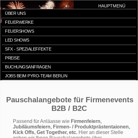
HAUPTMENÜ
ÜBER UNS
FEUERWERKE
FEUERSHOWS
LED SHOWS
SFX - SPEZIALEFFEKTE
PREISE
BUCHUNGSANFRAGEN
JOBS BEIM PYRO-TEAM BERLIN
Pauschalangebote für Firmenevents
B2B / B2C
Passend für Anläasse wie
Firmenfeiern,
Jubiläumsfeiern, Firmen- / Produktprästentaionen,
Kick Offs, Get Together, etc.
Hier an dieser Stelle
geben wir Ihnen Pauschalangebote über