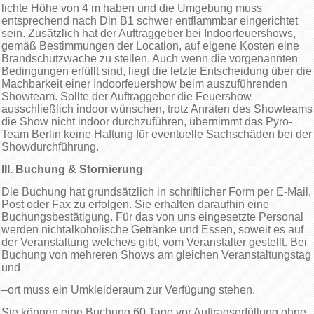
lichte Höhe von 4 m haben und die Umgebung muss
entsprechend nach Din B1 schwer entflammbar eingerichtet
sein. Zusätzlich hat der Auftraggeber bei Indoorfeuershows,
gemäß Bestimmungen der Location, auf eigene Kosten eine
Brandschutzwache zu stellen. Auch wenn die vorgenannten
Bedingungen erfüllt sind, liegt die letzte Entscheidung über die
Machbarkeit einer Indoorfeuershow beim auszuführenden
Showteam. Sollte der Auftraggeber die Feuershow
ausschließlich indoor wünschen, trotz Anraten des Showteams
die Show nicht indoor durchzuführen, übernimmt das Pyro-
Team Berlin keine Haftung für eventuelle Sachschäden bei der
Showdurchführung.
III. Buchung & Stornierung
Die Buchung hat grundsätzlich in schriftlicher Form per E-Mail,
Post oder Fax zu erfolgen. Sie erhalten daraufhin eine
Buchungsbestätigung. Für das von uns eingesetzte Personal
werden nichtalkoholische Getränke und Essen, soweit es auf
der Veranstaltung welche/s gibt, vom Veranstalter gestellt. Bei
Buchung von mehreren Shows am gleichen Veranstaltungstag
und
–ort muss ein Umkleideraum zur Verfügung stehen.
Sie können eine Buchung 60 Tage vor Auftragserfüllung ohne