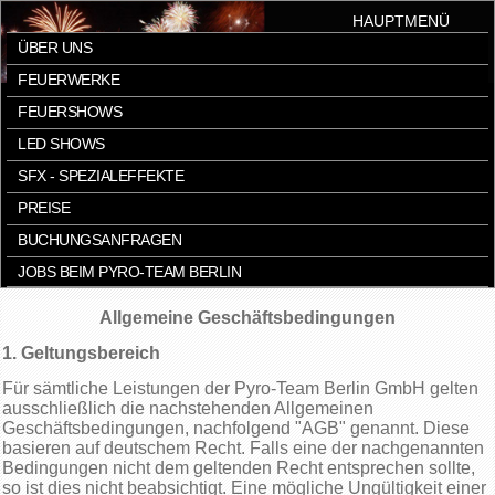
HAUPTMENÜ
ÜBER UNS
FEUERWERKE
FEUERSHOWS
LED SHOWS
SFX - SPEZIALEFFEKTE
PREISE
BUCHUNGSANFRAGEN
JOBS BEIM PYRO-TEAM BERLIN
Allgemeine Geschäftsbedingungen
1. Geltungsbereich
Für sämtliche Leistungen der Pyro-Team Berlin GmbH gelten
ausschließlich die nachstehenden Allgemeinen
Geschäftsbedingungen, nachfolgend "AGB" genannt. Diese
basieren auf deutschem Recht. Falls eine der nachgenannten
Bedingungen nicht dem geltenden Recht entsprechen sollte,
so ist dies nicht beabsichtigt. Eine mögliche Ungültigkeit einer