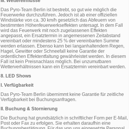
III. Wettereinflüsse
Das Pyro-Team Berlin ist bestrebt, so gut wie möglich die
Feuerwerke durchzuführen. Jedoch ist ab einer offiziellen
Windstärke von ca. 30 km/h gesetzlich das Abfeuern von
bestimmten Höhenfeuerwerkseffekten untersagt. In dem Fall
wird das Feuerwerk mit noch zugelassenen Effekten
angepasst, ein Ersatztermin in angemessenen Zeitabstand
vereinbart oder mindestens 25 % der vereinbarten Summe
werden erlassen. Ebenso kann bei langanhaltendem Regen,
Hagel, Gewitter oder Schneefall keine Garantie der
ordentlichen Effektentfaltung gewährleistet werden. In diesem
Fall ist kein Preisnachlass möglich. Bei unzumutbaren
Wetterverhältnissen kann ein Ersatztermin vereinbart werden.
8. LED Shows
I. Verfügbarkeit
Das Pyro-Team Berlin übernimmt keine Garantie für zeitliche
Verfügbarkeit bei Buchungsanfragen.
II. Buchung & Stornierung
Die Buchung hat grundsätzlich in schriftlicher Form per E-Mail,
Post oder Fax zu erfolgen. Sie erhalten daraufhin eine
Buchungsbestätigung. Für das von uns eingesetzte Personal