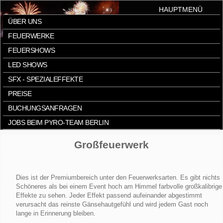
HAUPTMENÜ
ÜBER UNS
FEUERWERKE
FEUERSHOWS
LED SHOWS
SFX - SPEZIALEFFEKTE
PREISE
BUCHUNGSANFRAGEN
JOBS BEIM PYRO-TEAM BERLIN
Großfeuerwerk
Dies ist der Premiumbereich unter den Feuerwerksarten. Es gibt nichts
Schöneres als bei einem Event hoch am Himmel farbvolle großkalibrige
Effekte zu sehen. Jeder Effekt passend aufeinander abgestimmt
verursacht das reinste Gänsehautgefühl und wird jedem Gast noch
lange in Erinnerung bleiben.