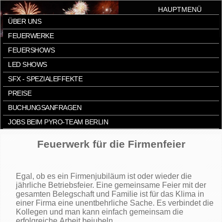
HAUPTMENÜ
ÜBER UNS
FEUERWERKE
FEUERSHOWS
LED SHOWS
SFX - SPEZIALEFFEKTE
PREISE
BUCHUNGSANFRAGEN
JOBS BEIM PYRO-TEAM BERLIN
Feuerwerk für die Firmenfeier
Egal, ob es ein Firmenjubiläum ist oder wieder die
jährliche Betriebsfeier. Eine gemeinsame Feier mit der
gesamten Belegschaft und Familie ist für das Klima in
einer Firma eine unentbehrliche Sache. Es verbindet die
Kollegen und man kann einfach gemeinsam die
erfolgreiche Arbeit bejubeln.