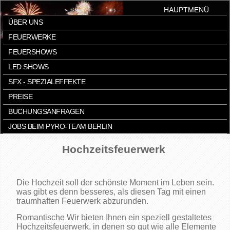
HAUPTMENÜ
ÜBER UNS
FEUERWERKE
FEUERSHOWS
LED SHOWS
SFX - SPEZIALEFFEKTE
PREISE
BUCHUNGSANFRAGEN
JOBS BEIM PYRO-TEAM BERLIN
Hochzeitsfeuerwerk
Die Hochzeit soll der schönste Moment im Leben sein.
was gibt es denn besseres, als diesen Tag mit einen
traumhaften Feuerwerk abzurunden.
Romantische Wir bieten Ihnen ein speziell gestaltetes
Hochzeitsfeuerwerk, in denen so gut wie alle Elemente