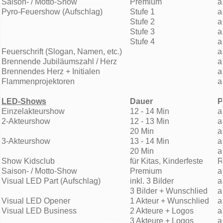
Saison- / Motto-Show
Premium
a
Pyro-Feuershow (Aufschlag)
Stufe 1
a
Stufe 2
a
Stufe 3
a
Stufe 4
a
Feuerschrift (Slogan, Namen, etc.)
a
Brennende Jubiläumszahl / Herz
a
Brennendes Herz + Initialen
a
Flammenprojektoren
a
LED-Shows
Dauer
P
Einzelakteurshow
12 - 14 Min
a
2-Akteurshow
12 - 13 Min
a
20 Min
a
3-Akteurshow
13 - 14 Min
a
20 Min
a
Show Kidsclub
für Kitas, Kinderfeste
R
Saison- / Motto-Show
Premium
a
Visual LED Part (Aufschlag)
inkl. 3 Bilder
a
3 Bilder + Wunschlied
a
Visual LED Opener
1 Akteur + Wunschlied
a
Visual LED Business
2 Akteure + Logos
a
3 Akteure + Logos
a