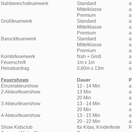
Nahbereichsfeuerwerk
Standard
a
Mittelklasse
a
Premium
a
Großfeuerwerk
Standard
a
Mittelklasse
a
Premium
a
Barockfeuerwerk
Standard
a
Mittelklasse
a
Premium
a
Kombifeuerwerk
Nah + Groß
a
Feuerschrift
1m x 1m
a
Heiratsantrag
0,60m x 13m
a
Feuershows
Dauer
P
Einzelakteurshow
12 - 14 Min
a
2-Akteurfeuershow
13 Min
a
20 Min
a
3-Akteurfeuershow
13 - 14 Min
a
20 Min
a
4-Akteurfeuershow
13 - 15 Min
a
20 - 22 Min
a
Show Kidsclub
für Kitas, Kinderfeste
R