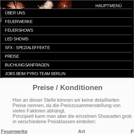
HAUPTMENÜ
ÜBER UNS
FEUERWERKE
FEUERSHOWS
LED SHOWS
SFX - SPEZIALEFFEKTE
PREISE
BUCHUNGSANFRAGEN
JOBS BEIM PYRO-TEAM BERLIN
Preise / Konditionen
Hier an dieser Stelle können wir keine detaillierten
Preise nennen, da die Preiszusammenstellung von
vielen Faktoren abhängt.
Prinzipiell kann man aber die einzelnen Showarten grob
in verschiedene Preisklassen einteilen:
Feuerwerke
Art
P