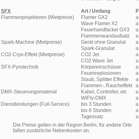
SFX
Art / Umfang
P
Flammenprojektoren (Mietpreise)
Flamer GX2
a
Wave Flamer X2
a
Feuerhandfackel GX3
a
Flammenwandaufsatz
a
Spark-Machine (Mietpreise)
Gerät ohne Granulat
a
Spark-Granulat
a
CO2-Cryo-Effekt (Mietpreise)
CO2 Jet
a
CO2 Wave Jet
a
SFX-Pyrotechnik
Körpereinschüsse
a
Feuerexplosionen
a
Staub, Splitter Effekte
a
Flammen-, Raucheffekt
a
DMX-Steuerungsmaterial
Kabel, Controller, etc
a
WiFly-DMX
a
Dienstleistungen (Full-Service)
bis 3 Stunden
a
bis 6 Stunden
a
Tagessatz
a
Die Preise gelten in der Region Berlin, für andere Orte
fallen zusätzliche Nebenkosten an.