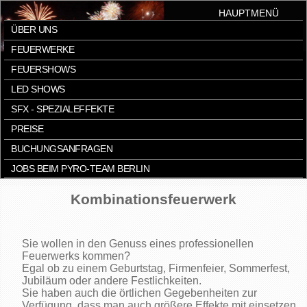
HAUPTMENÜ
ÜBER UNS
FEUERWERKE
FEUERSHOWS
LED SHOWS
SFX - SPEZIALEFFEKTE
PREISE
BUCHUNGSANFRAGEN
JOBS BEIM PYRO-TEAM BERLIN
Kombinationsfeuerwerk
Sie wollen in den Genuss eines professionellen
Feuerwerks kommen?
Egal ob zu einem Geburtstag, Firmenfeier, Sommerfest,
Jubiläum oder andere Festlichkeiten.
Sie haben auch die örtlichen Gegebenheiten zur
Verfügung, dass man auch größere Effekte mit einsetzen