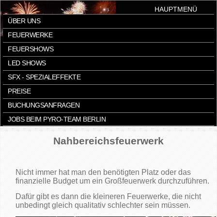
HAUPTMENÜ
ÜBER UNS
FEUERWERKE
FEUERSHOWS
LED SHOWS
SFX - SPEZIALEFFEKTE
PREISE
BUCHUNGSANFRAGEN
JOBS BEIM PYRO-TEAM BERLIN
Nahbereichsfeuerwerk
Nicht immer hat man den benötigten Platz oder das
finanzielle Budget um ein Großfeuerwerk durchzuführen.
Dafür gibt es dann die kleineren Feuerwerke, die nicht
unbedingt gleich qualitativ schlechter sein müssen.